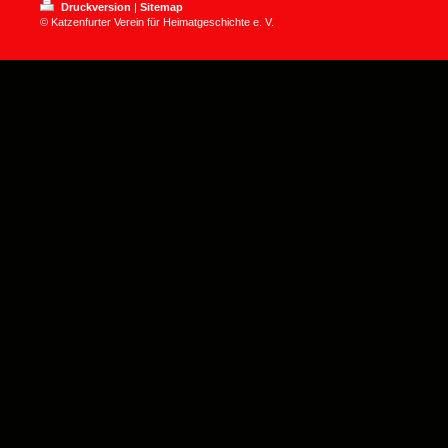
Druckversion
|
Sitemap
© Katzenfurter Verein für Heimatgeschichte e. V.