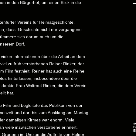
en in den Bürgerhof, um einen Blick in die
enfurter Vereins für Heimatgeschichte,
hin, dass Geschichte nicht nur vergangene
 kümmere sich darum auch um die
nserem Dorf.
 vielen Informationen über die Arbeit an dem
viel zu früh verstorbenen Reiner Rinker, der
 Film festhielt. Reiner hat auch eine Reihe
otos hinterlassen; insbesondere über die
 dankte Frau Waltraut Rinker, die dem Verein
llt hat.
ge Film und begleitete das Publikum von der
rmeszelt und dort bis zum Ausklang am Montag.
 der damaligen Kirmes war enorm. Viele
s
an viele inzwischen verstorbene erinnert.
B
E
Gruppen im Umzug die Auftritte von Holger