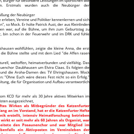
 Bürger für besondere Leistungen im sportlichen wie
nen. Erstmals wurden auch die Neubürger der
rüßung der Neubürger
e erleben, Vereine und Politiker kennenlernen und sich
, so Mock. Er holte Patrick Aust, der aus Kleinlinden
gen war, auf die Bühne, um ihm zum Geburtstag zu
er, bin schon in der Feuerwehr und im DRK und fühle
shausen wohlfühlen, zeigte die kleine Anna, die erst
 die Bühne stellte und mit dem Lied "die Affen rasen
turell, weltoffen, heimatverbunden und vielfältig. Das
auenchor Daubhausen um Elvira Claas. Es folgten die
m und die Aroha-Damen des TV Ehringshausen. Mock
: "Ohne Euch wäre dieses Fest nicht so ein Erfolg."
tung, die für Organisation und Aufbau verantwortlich
om KCD für mehr als 30 Jahre aktives Mitwirken im
isten ausgezeichnet,
aftes Wirken als Mitbegründer des Katzenfurter
ang an im Vorstand, hat er die Katzenfurter Hefte
ik erstellt, intensiv Heimatforschung betrieben
wirkt er seit mehr als 60 Jahren als Organist, war
 leitete den Posaunenchor und war Mitglied im
ebenfalls ein Aktivposten im Vereinsleben der