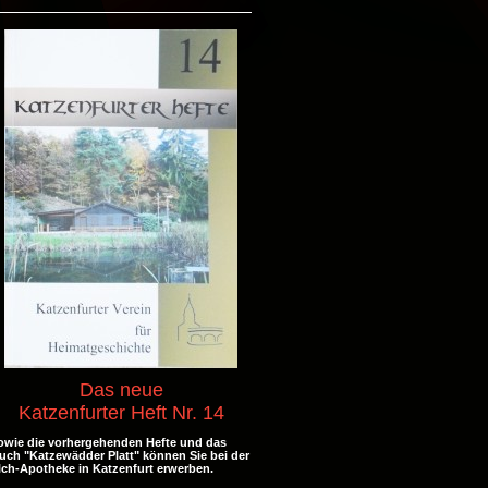
Das neue
Katzenfurter Heft Nr. 14
owie die vorhergehenden Hefte und
das
uch "Katzewädder Platt" können Sie bei der
lch-Apotheke in Katzenfurt erwerben.