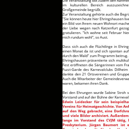
Die Veranstaltung bot zudem den Rahmen,
im kulturellen Bereich auszuzeich
Großgemeinde begrüßt.
Zur Veranstaltung gehörte auch die Beg
"Sie können heute hier Ehringshausen liv
ein Bild von Ihrem neuen Wohnort machen"
der Liebe wegen nach Katzenfurt gezo
gratulieren. "Ich wohne seit Februar hi
mich rundum wohl", so Aust.
Dass sich auch die Flüchtlinge in Ehring
einen Monat da ist und sich spontan auf
durch den Wald" zum Programm beitrug.
Ehringshausen präsentierte sich multikul
Fest eröffneten die Sängerinnen vom Fr
Fuzzi-Garde des Karnevalclubs Dillhei
dankte den 21 Ortsvereinen und Gruppen
Auch die Mitarbeiter der Gemeindeverwal
waren, bekamen ihren Dank.
Bei den Ehrungen wurde Sabine Stroh v
Vorstand und auf der Bühne der Karneval
Edwin Leidecker für sein beispielh
Vereins für Heimatgeschichte. Von Anf
auf den Weg gebracht, eine Dorfchron
und viele Bilder archiviert. Außerdem 
lange im Vorstand des CVJM tätig,
Presbyterium. Jürgen Baumert ist 