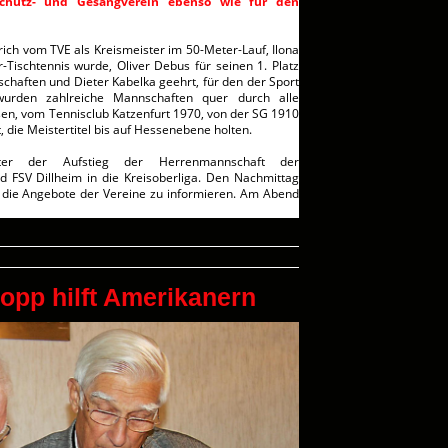
schutz- und Gesangverein ebenso wie für den
rich vom TVE als Kreismeister im 50-Meter-Lauf, Ilona
-Tischtennis wurde, Oliver Debus für seinen 1. Platz
schaften und Dieter Kabelka geehrt, für den der Sport
wurden zahlreiche Mannschaften quer durch alle
n, vom Tennisclub Katzenfurt 1970, von der SG 1910
 die Meistertitel bis auf Hessenebene holten.
ter der Aufstieg der Herrenmannschaft der
 FSV Dillheim in die Kreisoberliga. Den Nachmittag
r die Angebote der Vereine zu informieren. Am Abend
opp hilft Amerikanern