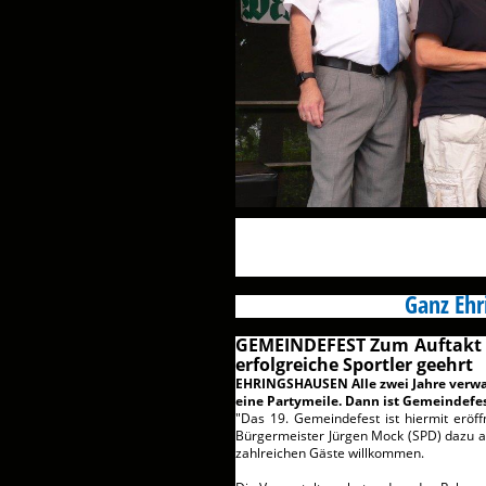
Ganz Ehr
GEMEINDEFEST Zum Auftakt 
erfolgreiche Sportler geehrt
EHRINGSHAUSEN Alle zwei Jahre verwan
eine Partymeile. Dann ist Gemeindefes
"Das 19. Gemeindefest ist hiermit eröf
Bürgermeister Jürgen Mock (SPD) dazu 
zahlreichen Gäste willkommen.