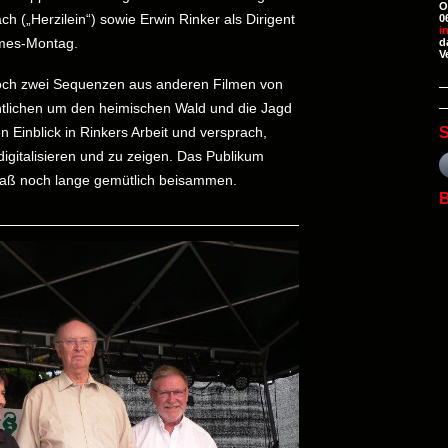
O
 („Herzilein“) sowie Erwin Rinker als Dirigent
0
i
rmes-Montag.
d
V
noch zwei Sequenzen aus anderen Filmen von
entlichen um den heimischen Wald und die Jagd
n Einblick in Rinkers Arbeit und versprach,
S
digitalisieren und zu zeigen. Das Publikum
saß noch lange gemütlich beisammen.
B