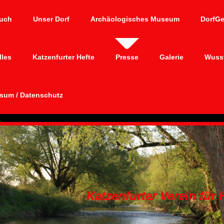
uch
Unser Dorf
Archäologisches Museum
DorfG
lles
Katzenfurter Hefte
Presse
Galerie
Wusst
sum / Datenschutz
Katzenfurter Verein für