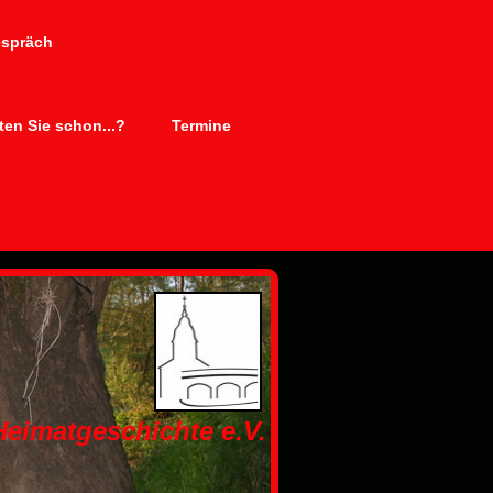
espräch
en Sie schon...?
Termine
 Heimatgeschichte e.V.