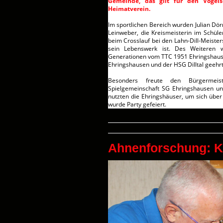
Gemeinde, das gilt für den Vogel
Heimatverein.
Im sportlichen Bereich wurden Julian Dör
Leinweber, die Kreismeisterin im Schüler
beim Crosslauf bei den Lahn-Dill-Meister
sein Lebenswerk ist. Des Weiteren 
Generationen vom TTC 1951 Ehringshause
Ehringshausen und der HSG Dilltal geehrt,
Besonders freute den Bürgermeis
Spielgemeinschaft SG Ehringshausen und
nutzten die Ehringshäuser, um sich übe
wurde Party gefeiert.
Ahnenforschung: K