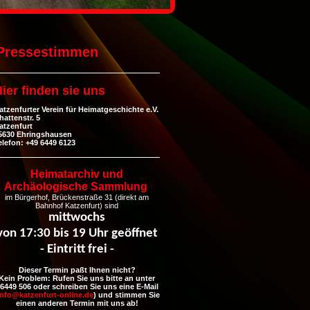
Pressestimmen
ier finden sie uns
atzenfurter Verein für Heimatgeschichte e.V.
hattenstr. 5
atzenfurt
5630 Ehringshausen
elefon: +49 6449 6123
Heimatarchiv und
Archäologische Sammlung
im Bürgerhof, Brückenstraße 31 (direkt am
Bahnhof Katzenfurt) sind
mittwochs
von 17:30 bis 19 Uhr geöffnet
- Eintritt frei -
Dieser Termin paßt Ihnen nicht?
Kein Problem: Rufen Sie uns bitte an unter
6449 506 oder schreiben Sie uns eine E-Mail
info@katzenfurt-online.de
) und stimmen Sie
einen anderen Termin mit uns ab!