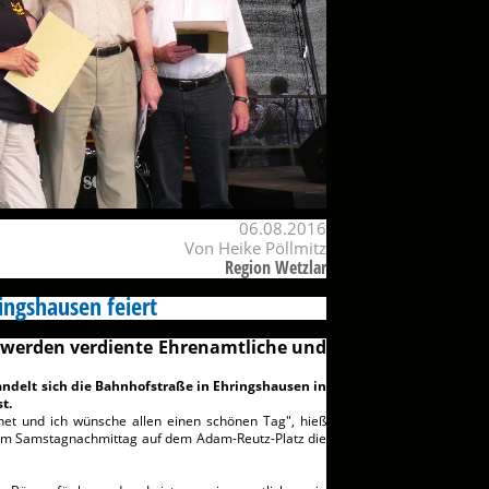
06.08.2016
Von Heike Pöllmitz
Region Wetzlar
ingshausen feiert
werden verdiente Ehrenamtliche und
delt sich die Bahnhofstraße in Ehringshausen in
t.
fnet und ich wünsche allen einen schönen Tag", hieß
am Samstagnachmittag auf dem Adam-Reutz-Platz die