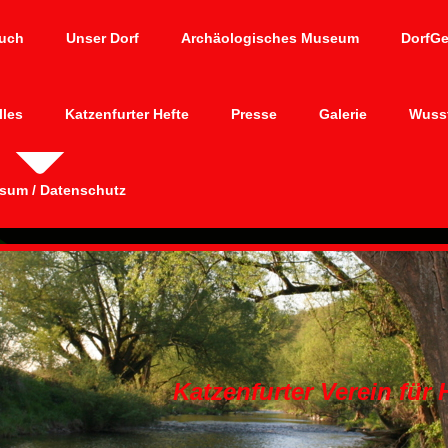
uch
Unser Dorf
Archäologisches Museum
DorfG
lles
Katzenfurter Hefte
Presse
Galerie
Wusst
sum / Datenschutz
Katzenfurter Verein für