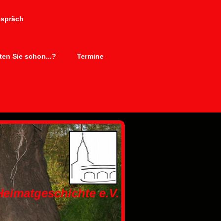
espräch
en Sie schon...?
Termine
 Heimatgeschichte e.V.