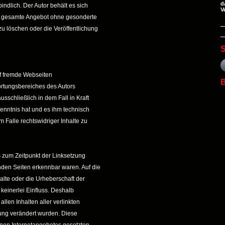
d
indlich. Der Autor behält es sich
V
das gesamte Angebot ohne gesonderte
u löschen oder die Veröffentlichung
S
uf fremde Webseiten
B
ortungsbereiches des Autors
sschließlich in dem Fall in Kraft
Kenntnis hat und es ihm technisch
 Falle rechtswidriger Inhalte zu
ss zum Zeitpunkt der Linksetzung
enden Seiten erkennbar waren. Auf die
halte oder die Urheberschaft der
 keinerlei Einfluss. Deshalb
allen Inhalten aller verlinkten
zung verändert wurden. Diese