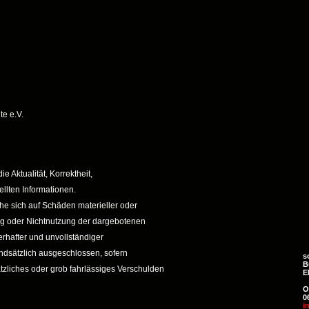
te e.V.
e Aktualität, Korrektheit,
ellten Informationen.
e sich auf Schäden materieller oder
ung oder Nichtnutzung der dargebotenen
erhafter und unvollständiger
ndsätzlich ausgeschlossen, sofern
s
B
ätzliches oder grob fahrlässiges Verschulden
E
O
0
i