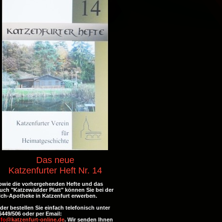
Das neue
Katzenfurter Heft Nr. 14
owie die vorhergehenden Hefte und
das
uch "Katzewädder Platt" können Sie bei der
lch-Apotheke in Katzenfurt erwerben.
der bestellen Sie einfach telefonisch unter
6449/506 oder per Email:
nfo
@katzenfurt-online.de
. Wir senden Ihnen