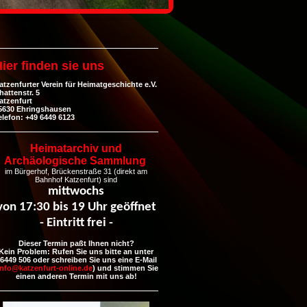
ier finden sie uns
atzenfurter Verein für Heimatgeschichte e.V.
hattenstr. 5
atzenfurt
5630 Ehringshausen
elefon: +49 6449 6123
Heimatarchiv und
Archäologische Sammlung
im Bürgerhof, Brückenstraße 31 (direkt am
Bahnhof Katzenfurt) sind
mittwochs
von 17:30 bis 19 Uhr geöffnet
- Eintritt frei -
Dieser Termin paßt Ihnen nicht?
Kein Problem: Rufen Sie uns bitte an unter
6449 506 oder schreiben Sie uns eine E-Mail
info@katzenfurt-online.de
) und stimmen Sie
einen anderen Termin mit uns ab!