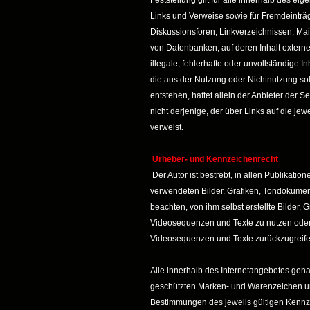
Feststellung gilt für alle innerhalb des e
Links und Verweise sowie für Fremdeinträ
Diskussionsforen, Linkverzeichnissen, Mai
von Datenbanken, auf deren Inhalt externe
illegale, fehlerhafte oder unvollständige 
die aus der Nutzung oder Nichtnutzung so
entstehen, haftet allein der Anbieter der S
nicht derjenige, der über Links auf die jewe
verweist.
Urheber- und Kennzeichenrecht
Der Autor ist bestrebt, in allen Publikatio
verwendeten Bilder, Grafiken, Tondokume
beachten, von ihm selbst erstellte Bilder,
Videosequenzen und Texte zu nutzen oder 
Videosequenzen und Texte zurückzugreife
Alle innerhalb des Internetangebotes gena
geschützten Marken- und Warenzeichen u
Bestimmungen des jeweils gültigen Kennz