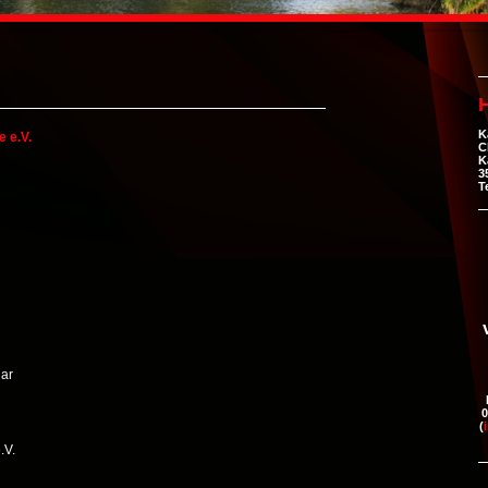
H
K
e e.V.
C
K
3
T
ar
0
(
.V.