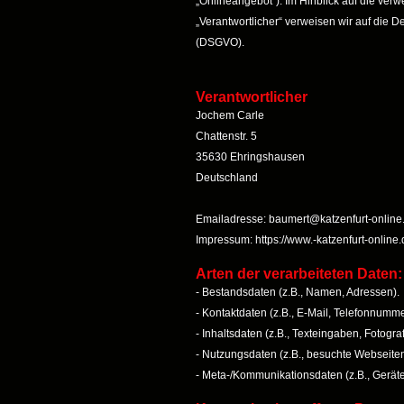
„Onlineangebot“). Im Hinblick auf die verwe
„Verantwortlicher“ verweisen wir auf die D
(DSGVO).
Verantwortlicher
Jochem Carle
Chattenstr. 5
35630 Ehringshausen
Deutschland
Emailadresse: baumert@katzenfurt-online
Impressum: https://www.-katzenfurt-online
Arten der verarbeiteten Daten:
- Bestandsdaten (z.B., Namen, Adressen).
- Kontaktdaten (z.B., E-Mail, Telefonnumme
- Inhaltsdaten (z.B., Texteingaben, Fotogra
- Nutzungsdaten (z.B., besuchte Webseiten, 
- Meta-/Kommunikationsdaten (z.B., Geräte