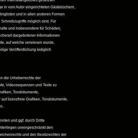
igenen Internetangebotes gesetzten
ge in vom Autor eingerichteten Gästebüchern,
linglisten und in allen anderen Formen
 Schreibzugriffe möglich sind. Für
Inhalte und insbesondere für Schäden,
lcherart dargebotener Informationen
eite, auf welche verwiesen wurde,
ilige Veröffentlichung lediglich
nen die Urheberrechte der
nte, Videosequenzen und Texte zu
 Grafiken, Tondokumente,
auf lizenzfreie Grafiken, Tondokumente,
n.
nnten und ggf. durch Dritte
nterliegen uneingeschränkt den
eichenrechts und den Besitzrechten der