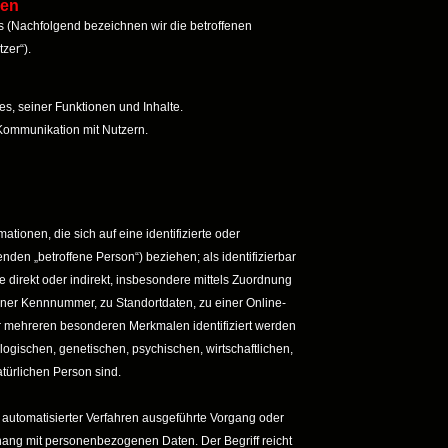
nen
 (Nachfolgend bezeichnen wir die betroffenen
zer“).
s, seiner Funktionen und Inhalte.
Kommunikation mit Nutzern.
tionen, die sich auf eine identifizierte oder
enden „betroffene Person“) beziehen; als identifizierbar
e direkt oder indirekt, insbesondere mittels Zuordnung
ner Kennnummer, zu Standortdaten, zu einer Online-
r mehreren besonderen Merkmalen identifiziert werden
logischen, genetischen, psychischen, wirtschaftlichen,
natürlichen Person sind.
fe automatisierter Verfahren ausgeführte Vorgang oder
ng mit personenbezogenen Daten. Der Begriff reicht