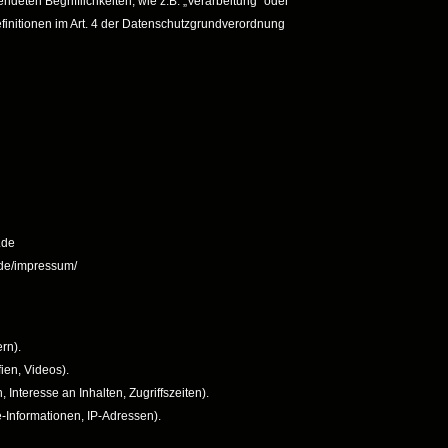
ndeten Begrifflichkeiten, wie z.B. „Verarbeitung“ oder
efinitionen im Art. 4 der Datenschutzgrundverordnung
.de
.de/impressum/
rn).
fien, Videos).
Interesse an Inhalten, Zugriffszeiten).
-Informationen, IP-Adressen).