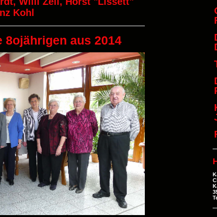
t, Willi Zell, Horst "Lissett"
inz Kohl
e 8ojährigen aus 2014
H
K
C
K
3
T