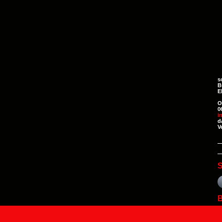
s
B
E
O
0
i
d
V
S
B