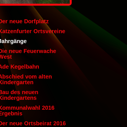
Der neue Dorfplatz
Katzenfurter Ortsvereine
Jahrgänge
Die neue Feuerwache
West
Ade Kegelbahn
Abschied vom alten
Kindergarten
Bau des neuen
Kindergartens
Kommunalwahl 2016
Ergebnis
Der neue Ortsbeirat 2016