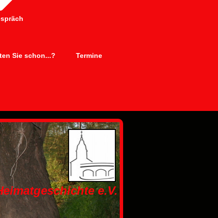
espräch
en Sie schon...?
Termine
 Heimatgeschichte e.V.