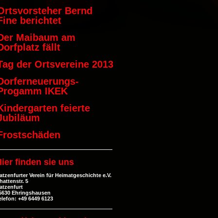
Ortsvorsteher Bernd
Fine berichtet
Der Maibaum am
Dorfplatz fällt
Tag der Ortsvereine 2013
Dorferneuerungs-
Progamm IKEK
Kindergarten feierte
Jubiläum
Frostschäden
ier finden sie uns
atzenfurter Verein für Heimatgeschichte e.V.
hattenstr. 5
atzenfurt
5630 Ehringshausen
elefon: +49 6449 6123