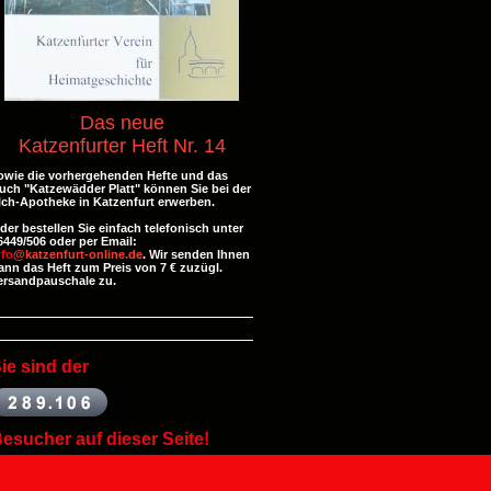
Das neue
Katzenfurter Heft Nr. 14
owie die vorhergehenden Hefte und
das
uch "Katzewädder Platt" können Sie bei der
lch-Apotheke in Katzenfurt erwerben.
der bestellen Sie einfach telefonisch unter
6449/506 oder per Email:
nfo
@katzenfurt-online.de
. Wir senden Ihnen
ann das Heft zum Preis von 7 € zuzügl.
ersandpauschale zu.
ie
sind der
esucher auf dieser Seite!