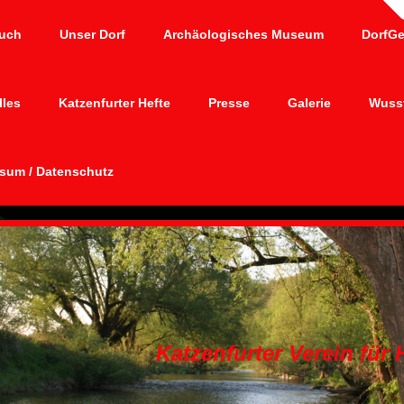
uch
Unser Dorf
Archäologisches Museum
DorfG
lles
Katzenfurter Hefte
Presse
Galerie
Wusst
sum / Datenschutz
Katzenfurter Verein für