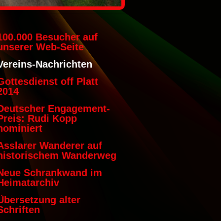
100.000 Besucher auf
unserer Web-Seite
Vereins-Nachrichten
Gottesdienst off Platt
2014
Deutscher Engagement-
Preis: Rudi Kopp
nominiert
Asslarer Wanderer auf
historischem Wanderweg
Neue Schrankwand im
Heimatarchiv
Übersetzung alter
Schriften