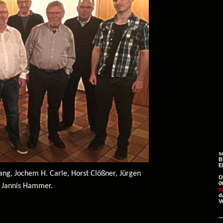
s
B
E
Lang, Jochem H. Carle, Horst Clößner, Jürgen
O
0
Jannis Hammer.
i
d
V