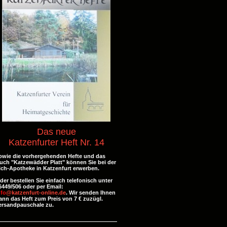
Das neue
Katzenfurter Heft Nr. 14
owie die vorhergehenden Hefte und
das
uch "Katzewädder Platt" können Sie bei der
lch-Apotheke in Katzenfurt erwerben.
der bestellen Sie einfach telefonisch unter
6449/506 oder per Email:
nfo
@katzenfurt-online.de
. Wir senden Ihnen
ann das Heft zum Preis von 7 € zuzügl.
ersandpauschale zu.