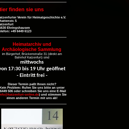
ier finden sie uns
atzenfurter Verein für Heimatgeschichte e.V.
hattenstr. 5
atzenfurt
5630 Ehringshausen
elefon: +49 6449 6123
Heimatarchiv und
Archäologische Sammlung
im Bürgerhof, Brückenstraße 31 (direkt am
Bahnhof Katzenfurt) sind
mittwochs
von 17:30 bis 19 Uhr geöffnet
- Eintritt frei -
Dieser Termin paßt Ihnen nicht?
Kein Problem: Rufen Sie uns bitte an unter
6449 506 oder schreiben Sie uns eine E-Mail
info@katzenfurt-online.de
) und stimmen Sie
einen anderen Termin mit uns ab!