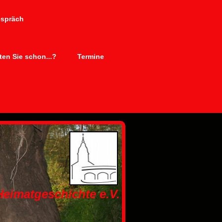
espräch
en Sie schon...?
Termine
 Heimatgeschichte e.V.