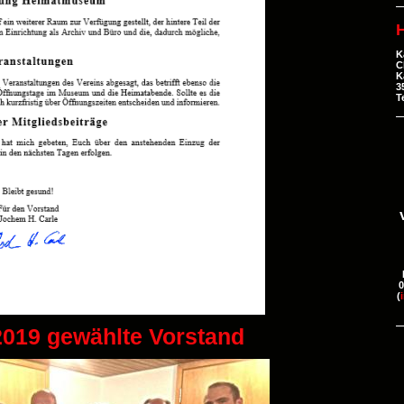
H
K
C
K
3
T
0
(
019 gewählte Vorstand