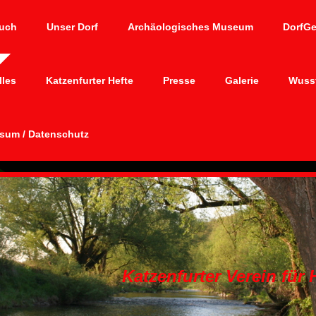
uch
Unser Dorf
Archäologisches Museum
DorfG
lles
Katzenfurter Hefte
Presse
Galerie
Wusst
sum / Datenschutz
Katzenfurter Verein für