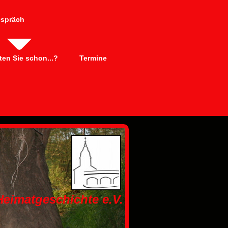
espräch
en Sie schon...?
Termine
 Heimatgeschichte e.V.