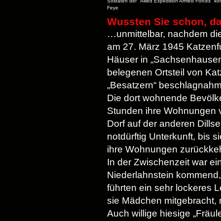
Soldaten der "Allied Expedition Armed Forces" kon
Feye
Wussten Sie schon, da
…unmittelbar, nachdem di
am 27. März 1945 Katzenfur
Häuser in „Sachsenhausen“,
belegenen Ortsteil von Ka
„Besatzern“ beschlagnah
Die dort wohnende Bevölk
Stunden ihre Wohnungen ve
Dorf auf der anderen Dill
notdürftig Unterkunft, bis
ihre Wohnungen zurückkeh
In der Zwischenzeit war ei
Niederlahnstein kommend, 
führten ein sehr lockeres 
sie Mädchen mitgebracht, 
Auch willige hiesige „Fräu