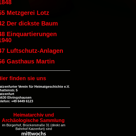
1848
55 Metzgerei Lotz
42 Der dickste Baum
48 Einquartierungen
1940
47 Luftschutz-Anlagen
56 Gasthaus Martin
ier finden sie uns
atzenfurter Verein für Heimatgeschichte e.V.
hattenstr. 5
atzenfurt
5630 Ehringshausen
elefon: +49 6449 6123
Heimatarchiv und
Archäologische Sammlung
im Bürgerhof, Brückenstraße 31 (direkt am
Bahnhof Katzenfurt) sind
mittwochs