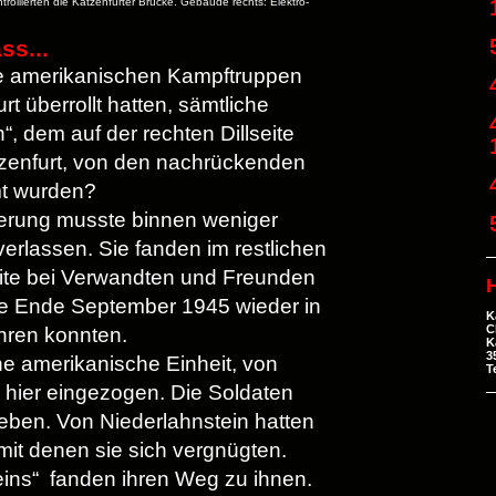
trollierten die Katzenfurter Brücke. Gebäude rechts: Elektro-
ss...
e amerikanischen Kampftruppen
t überrollt hatten, sämtliche
 dem auf der rechten Dillseite
tzenfurt, von den nachrückenden
mt wurden?
erung musste binnen weniger
rlassen. Sie fanden im restlichen
seite bei Verwandten und Freunden
H
 sie Ende September 1945 wieder in
K
C
ren konnten.
K
3
ne amerikanische Einheit, von
T
hier eingezogen. Die Soldaten
Leben. Von Niederlahnstein hatten
mit denen sie sich vergnügten.
leins“ fanden ihren Weg zu ihnen.