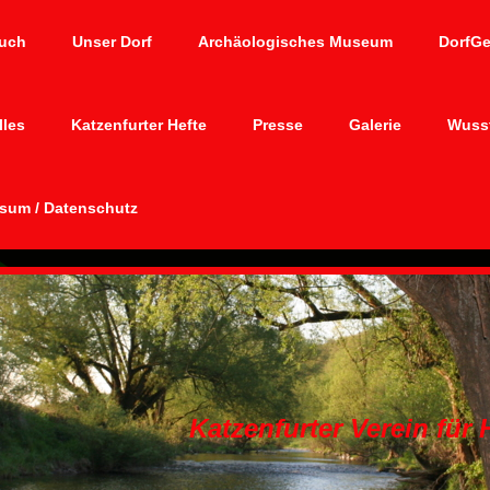
uch
Unser Dorf
Archäologisches Museum
DorfG
lles
Katzenfurter Hefte
Presse
Galerie
Wusst
sum / Datenschutz
Katzenfurter Verein für