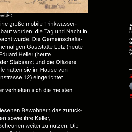
Juni 1945
ine große mobile Trinkwasser-
s
B
baut worden, die Tag und Nacht in
E
wacht wurde. Die Gemeinschafts-
O
0
hemaligen Gaststätte Lotz (heute
i
d
Eduard Heller (heute
V
er Stabsarzt und die Offiziere
lle hatten sie im Hause von
S
nstrasse 12) eingerichtet.
 verhielten sich die meisten
B
iesenen Bewohnern das zurück-
n sowie ihre Keller,
cheunen weiter zu nutzen. Die